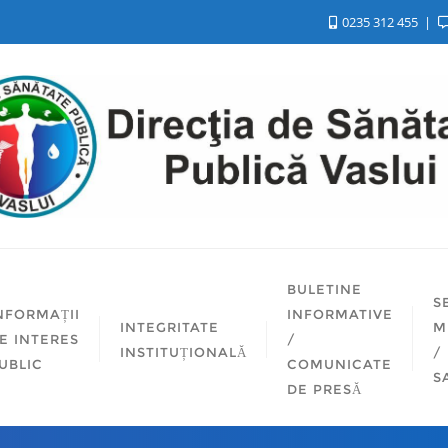
0235 312 455
BULETINE
S
NFORMAȚII
INFORMATIVE
INTEGRITATE
M
E INTERES
/
INSTITUȚIONALĂ
/
UBLIC
COMUNICATE
S
DE PRESĂ