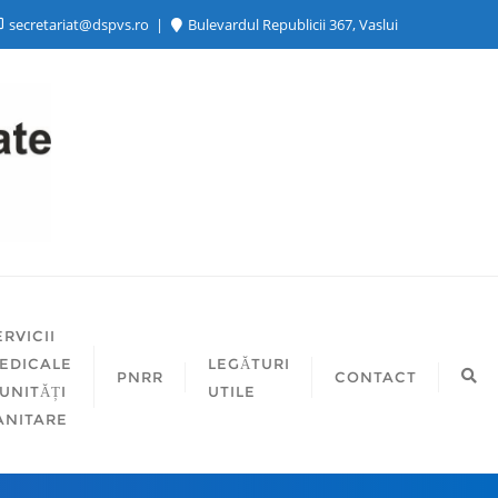
secretariat@dspvs.ro
Bulevardul Republicii 367, Vaslui
ERVICII
EDICALE
LEGĂTURI
PNRR
CONTACT
 UNITĂȚI
UTILE
ANITARE