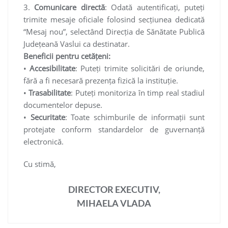
3.
Comunicare directă
: Odată autentificați, puteți
trimite mesaje oficiale folosind secțiunea dedicată
“Mesaj nou”, selectând Direcția de Sănătate Publică
Județeană Vaslui ca destinatar.
Beneficii pentru cetățeni:
•
Accesibilitate
: Puteți trimite solicitări de oriunde,
fără a fi necesară prezența fizică la instituție.
•
Trasabilitate
: Puteți monitoriza în timp real stadiul
documentelor depuse.
•
Securitate
: Toate schimburile de informații sunt
protejate conform standardelor de guvernanță
electronică.
Cu stimă,
DIRECTOR EXECUTIV,
MIHAELA VLADA