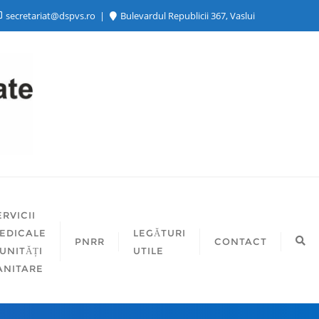
secretariat@dspvs.ro
Bulevardul Republicii 367, Vaslui
ERVICII
EDICALE
LEGĂTURI
PNRR
CONTACT
 UNITĂȚI
UTILE
ANITARE