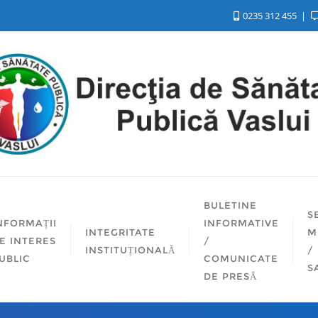
0235 312 455
BULETINE
S
NFORMAȚII
INFORMATIVE
INTEGRITATE
M
E INTERES
/
INSTITUȚIONALĂ
/
UBLIC
COMUNICATE
S
DE PRESĂ