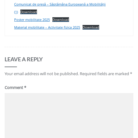
Comunicat de presă – Săptămâna Europeană a Mobilității
(1)
Download
Poster mobilitate 2025
Download
Material mobilitate – Activitate fizica 2025
Download
LEAVE A REPLY
Your email address will not be published.
Required fields are marked
*
Comment
*