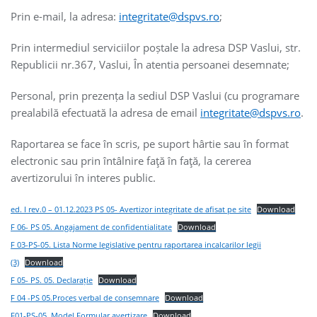
Prin e-mail, la adresa:
integritate@dspvs.ro
;
Prin intermediul serviciilor poștale la adresa DSP Vaslui, str.
Republicii nr.367, Vaslui, În atentia persoanei desemnate;
Personal, prin prezența la sediul DSP Vaslui (cu programare
prealabilă efectuată la adresa de email
integritate@dspvs.ro
.
Raportarea se face în scris, pe suport hârtie sau în format
electronic sau prin întâlnire faţă în faţă, la cererea
avertizorului în interes public.
ed. I rev.0 – 01.12.2023 PS 05- Avertizor integritate de afisat pe site
Download
F 06- PS 05. Angajament de confidentialitate
Download
F 03-PS-05. Lista Norme legislative pentru raportarea incalcarilor legii
(3)
Download
F 05- PS. 05. Declarație
Download
F 04 -PS 05.Proces verbal de consemnare
Download
F01-PS-05. Model Formular avertizare
Download