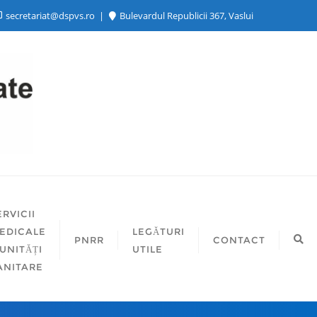
secretariat@dspvs.ro
Bulevardul Republicii 367, Vaslui
ERVICII
EDICALE
LEGĂTURI
PNRR
CONTACT
 UNITĂȚI
UTILE
ANITARE