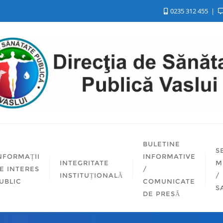
0235 312 455
BULETINE
S
NFORMAȚII
INFORMATIVE
INTEGRITATE
M
E INTERES
/
INSTITUȚIONALĂ
/
UBLIC
COMUNICATE
S
DE PRESĂ