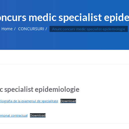
ncurs medic specialist epid
Home
CONCURSURI
Anunt concurs medic specialist epidemiologie
 specialist epidemiologie
liografia de la examenul de specialitate
Download
ersonal contractual
Download