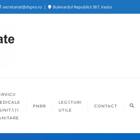
secretariat@dspvs.ro
Bulevardul Republicii 367, Vaslui
ERVICII
EDICALE
LEGĂTURI
PNRR
CONTACT
 UNITĂȚI
UTILE
ANITARE