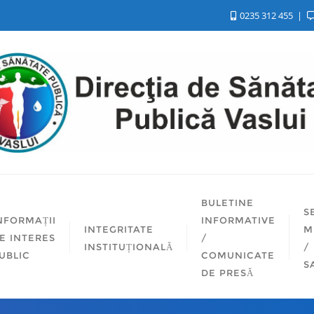
0235 312 455
BULETINE
S
NFORMAȚII
INFORMATIVE
INTEGRITATE
M
E INTERES
/
INSTITUȚIONALĂ
/
UBLIC
COMUNICATE
S
DE PRESĂ