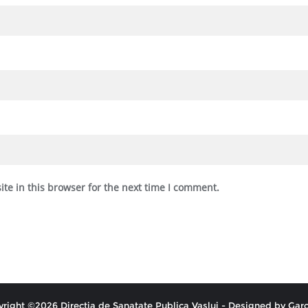
te in this browser for the next time I comment.
right ©2026 Directia de Sanatate Publica Vaslui - Designed by
Garo