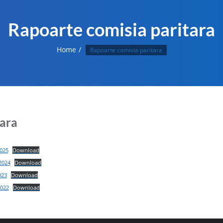
Rapoarte comisia paritara
Home
Rapoarte comisia paritara
tara
2025
Download
2024
Download
023
Download
2022
Download