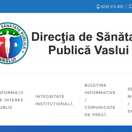
0235 312 455
BULETINE
S
NFORMAȚII
INFORMATIVE
INTEGRITATE
M
E INTERES
/
INSTITUȚIONALĂ
/
UBLIC
COMUNICATE
S
DE PRESĂ