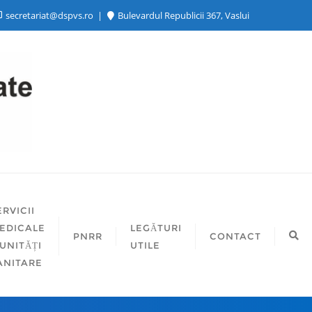
secretariat@dspvs.ro
Bulevardul Republicii 367, Vaslui
ERVICII
EDICALE
LEGĂTURI
PNRR
CONTACT
 UNITĂȚI
UTILE
ANITARE