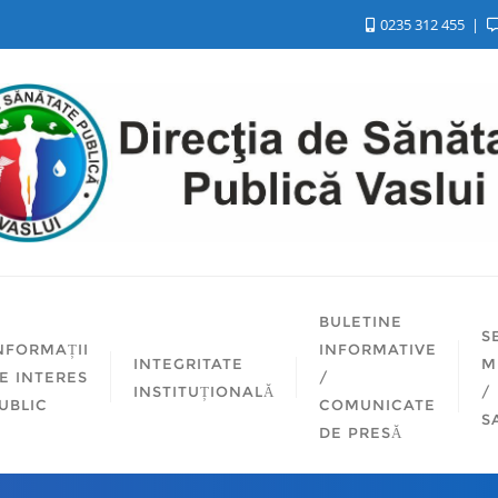
0235 312 455
BULETINE
S
NFORMAȚII
INFORMATIVE
INTEGRITATE
M
E INTERES
/
INSTITUȚIONALĂ
/
UBLIC
COMUNICATE
S
DE PRESĂ