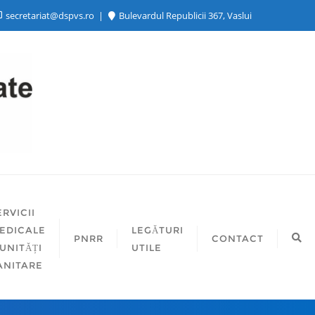
secretariat@dspvs.ro
Bulevardul Republicii 367, Vaslui
ERVICII
EDICALE
LEGĂTURI
PNRR
CONTACT
 UNITĂȚI
UTILE
ANITARE