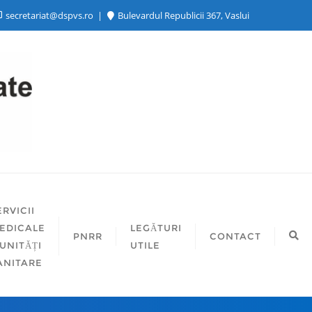
secretariat@dspvs.ro
Bulevardul Republicii 367, Vaslui
ERVICII
EDICALE
LEGĂTURI
PNRR
CONTACT
 UNITĂȚI
UTILE
ANITARE