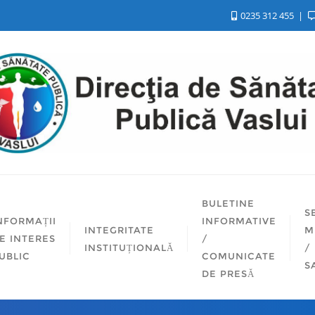
0235 312 455
BULETINE
S
NFORMAȚII
INFORMATIVE
INTEGRITATE
M
E INTERES
/
INSTITUȚIONALĂ
/
UBLIC
COMUNICATE
S
DE PRESĂ