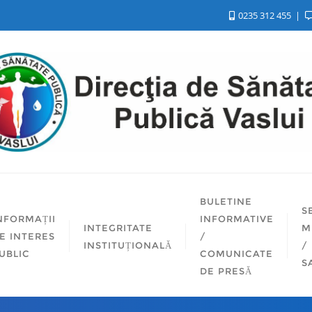
0235 312 455
BULETINE
S
NFORMAȚII
INFORMATIVE
INTEGRITATE
M
E INTERES
/
INSTITUȚIONALĂ
/
UBLIC
COMUNICATE
S
DE PRESĂ