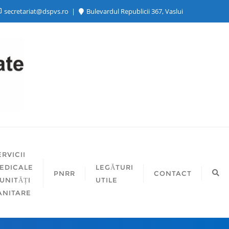
secretariat@dspvs.ro
Bulevardul Republicii 367, Vaslui
ERVICII
EDICALE
LEGĂTURI
PNRR
CONTACT
 UNITĂȚI
UTILE
ANITARE