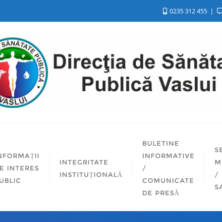
0235 312 455
BULETINE
S
NFORMAȚII
INFORMATIVE
INTEGRITATE
M
E INTERES
/
INSTITUȚIONALĂ
/
UBLIC
COMUNICATE
S
DE PRESĂ