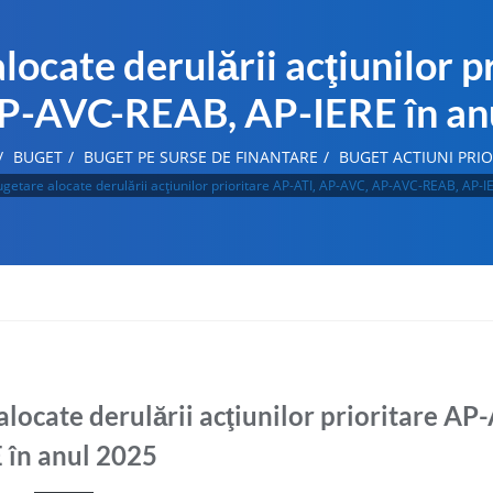
locate derulării acţiunilor p
P-AVC-REAB, AP-IERE în an
BUGET
BUGET PE SURSE DE FINANTARE
BUGET ACTIUNI PRIO
ugetare alocate derulării acţiunilor prioritare AP-ATI, AP-AVC, AP-AVC-REAB, AP-I
locate derulării acţiunilor prioritare AP
în anul 2025