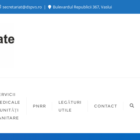
secretariat@dspvs.ro
Bulevardul Republicii 367, Vaslui
ERVICII
EDICALE
LEGĂTURI
PNRR
CONTACT
 UNITĂȚI
UTILE
ANITARE