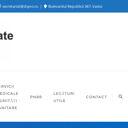
secretariat@dspvs.ro
Bulevardul Republicii 367, Vaslui
ERVICII
EDICALE
LEGĂTURI
PNRR
CONTACT
 UNITĂȚI
UTILE
ANITARE