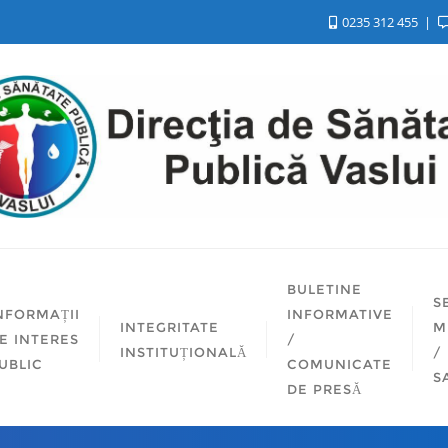
0235 312 455
BULETINE
S
NFORMAȚII
INFORMATIVE
INTEGRITATE
M
E INTERES
/
INSTITUȚIONALĂ
/
UBLIC
COMUNICATE
S
DE PRESĂ