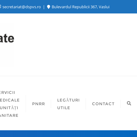
secretariat@dspvs.ro
Bulevardul Republicii 367, Vaslui
ERVICII
EDICALE
LEGĂTURI
PNRR
CONTACT
 UNITĂȚI
UTILE
ANITARE