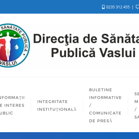
0235 312 455
BULETINE
S
NFORMAȚII
INFORMATIVE
INTEGRITATE
M
E INTERES
/
INSTITUȚIONALĂ
/
UBLIC
COMUNICATE
S
DE PRESĂ