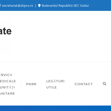
secretariat@dspvs.ro
Bulevardul Republicii 367, Vaslui
ERVICII
EDICALE
LEGĂTURI
PNRR
CONTACT
 UNITĂȚI
UTILE
ANITARE