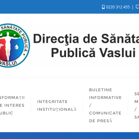
0235 312 455
BULETINE
S
NFORMAȚII
INFORMATIVE
INTEGRITATE
M
E INTERES
/
INSTITUȚIONALĂ
/
UBLIC
COMUNICATE
S
DE PRESĂ