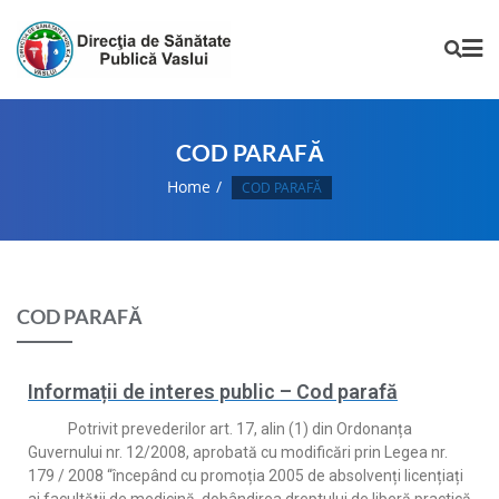
COD PARAFĂ
Home
COD PARAFĂ
COD PARAFĂ
Informații de interes public – Cod parafă
Potrivit prevederilor art. 17, alin (1) din Ordonanța
Guvernului nr. 12/2008, aprobată cu modificări prin Legea nr.
179 / 2008 “începând cu promoția 2005 de absolvenți licențiați
ai facultății de medicină, dobândirea dreptului de liberă practică