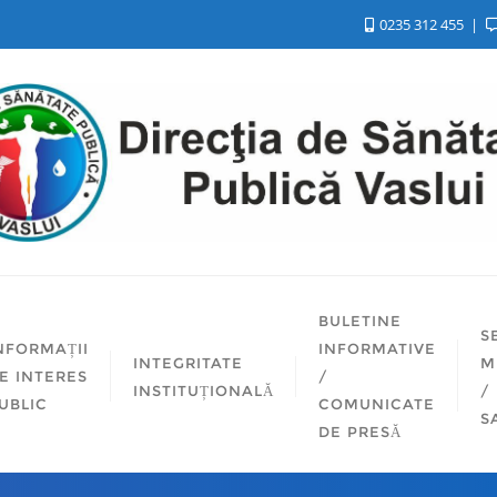
0235 312 455
BULETINE
S
NFORMAȚII
INFORMATIVE
INTEGRITATE
M
E INTERES
/
INSTITUȚIONALĂ
/
UBLIC
COMUNICATE
S
DE PRESĂ