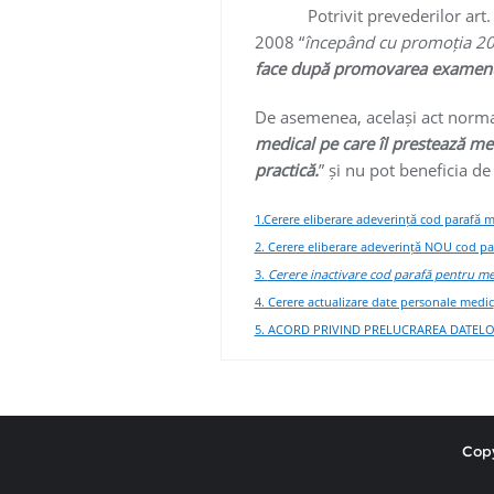
Potrivit prevederilor art. 17,
2008 “
începând cu promoția 2005
face după promovarea examenul
De asemenea, același act normativ
medical pe care îl prestează med
practică.
” și nu pot beneficia d
1.Cerere eliberare adeverință cod parafă 
2. Cerere eliberare adeverință NOU cod p
3.
Cerere inactivare cod parafă pentru medi
4. Cerere actualizare date personale medic
5. ACORD PRIVIND PRELUCRAREA DATEL
Copy