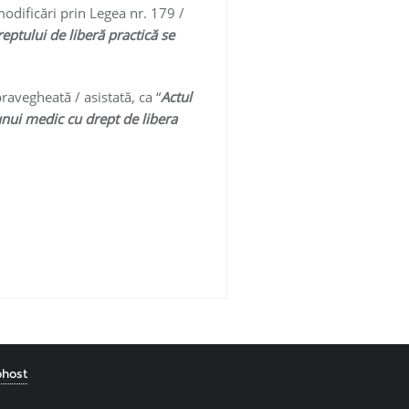
dificări prin Legea nr. 179 /
ptului de liberă practică se
ravegheată / asistată, ca “
Actul
unui medic cu drept de libera
host