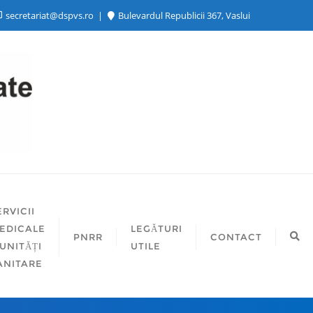
secretariat@dspvs.ro
Bulevardul Republicii 367, Vaslui
ERVICII
EDICALE
LEGĂTURI
PNRR
CONTACT
 UNITĂȚI
UTILE
ANITARE