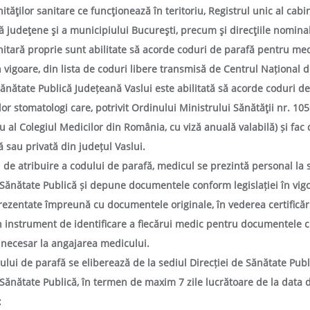
tăţilor sanitare ce funcţionează în teritoriu, Registrul unic al cabi
ă judeţene şi a municipiului Bucureşti, precum şi direcţiile nominali
anitară proprie sunt abilitate să acorde coduri de parafă pentru med
n vigoare, din lista de coduri libere transmisă de Centrul Național de
 Sănătate Publică Județeană Vaslui este abilitată să acorde coduri d
lor stomatologi care,
potrivit Ordinului Ministrului Sănătăţii nr. 1
u al Colegiul Medicilor din România,
cu viză anuală valabilă) și fac
ă sau privată din județul Vaslui.
de atribuire a codului de parafă, medicul se prezintă personal la se
Sănătate Publică și depune documentele conform legislației în vig
rezentate împreună cu documentele originale, în vederea certificării
 instrument de identificare a fiecărui medic pentru documentele c
 necesar la angajarea medicului.
ului de parafă se eliberează de la sediul
Direcției de Sănătate Pub
Sănătate Publică, în termen de maxim 7 zile lucrătoare de la data d
: