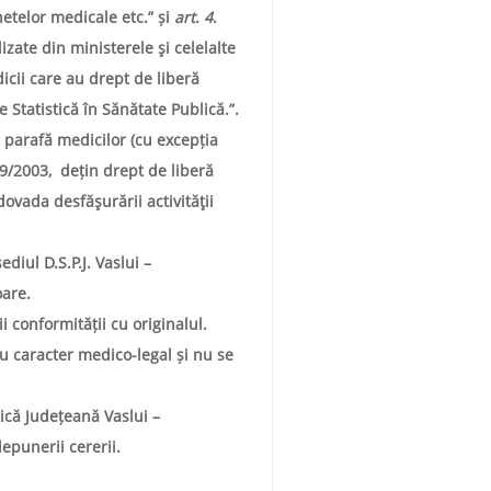
netelor medicale etc.
” și
art. 4
.
zate din ministerele şi celelalte
icii care au drept de liberă
 Statistică în Sănătate Publică.”.
e parafă medicilor (cu excepția
059/2003, dețin
drept de liberă
dovada desfăşurării activităţii
diul D.S.P.J. Vaslui –
oare.
 conformității cu originalul.
u caracter medico-legal și nu se
lică Județeană Vaslui
–
epunerii cererii.