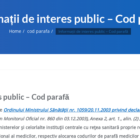
ații de interes public – Cod
Home
cod parafa
Informații de interes public – Cod parafă
s public – Cod parafă
le
Ordinului Ministrului Sănătăţii nr. 1059/20.11.2003 privind decla
în Monitorul Oficial nr. 860 din 03.12.2003), Anexa 2, art. 1., alin. (2)
isterelor şi celorlalte instituţii centrale cu reţea sanitară proprie 
ional al medicilor, respectiv
alocarea codurilor de parafă medicilor n