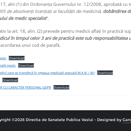
 alin (1) din Ordonanța Guvernului nr. 12/2008, aprobată cu mo
 de absolvenți licențiați ai facultății de medicină,
dobândirea dre
ui de medic specialist
“.
 la art. 18, alin. (2) prevede pentru medicii aflați în practică sup
icul în timpul celor 3 ani de practică este sub responsabilitatea 
e acordarea unui cod de parafă.
medic
Download
arafă medic
Download
cii care se transferă în rețeaua medicală specială M.A.N. / M.I
Download
Download
OR CU CARACTER PERSONAL GDPR
Download
right ©2026 Directia de Sanatate Publica Vaslui - Designed by
Garo