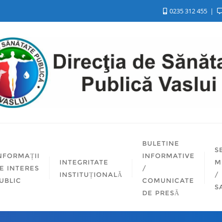
0235 312 455
BULETINE
S
NFORMAȚII
INFORMATIVE
INTEGRITATE
M
E INTERES
/
INSTITUȚIONALĂ
/
UBLIC
COMUNICATE
S
DE PRESĂ