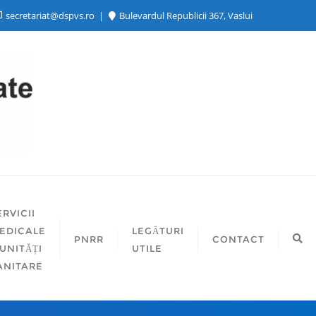
secretariat@dspvs.ro
Bulevardul Republicii 367, Vaslui
ERVICII
EDICALE
LEGĂTURI
PNRR
CONTACT
 UNITĂȚI
UTILE
ANITARE