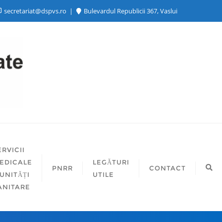
secretariat@dspvs.ro
Bulevardul Republicii 367, Vaslui
ERVICII
EDICALE
LEGĂTURI
PNRR
CONTACT
 UNITĂȚI
UTILE
ANITARE