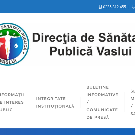
0235 312 455
BULETINE
S
NFORMAȚII
INFORMATIVE
INTEGRITATE
M
E INTERES
/
INSTITUȚIONALĂ
/
UBLIC
COMUNICATE
S
DE PRESĂ