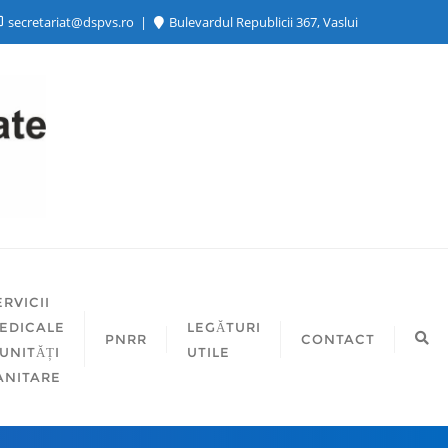
secretariat@dspvs.ro
Bulevardul Republicii 367, Vaslui
ERVICII
EDICALE
LEGĂTURI
PNRR
CONTACT
 UNITĂȚI
UTILE
ANITARE