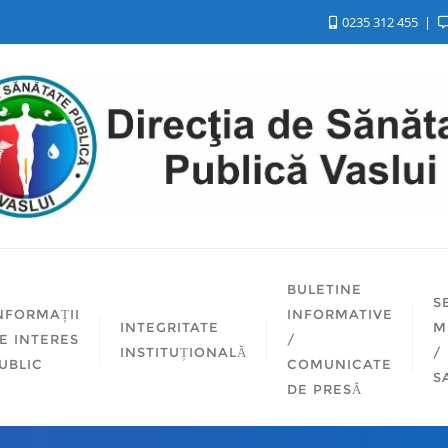
0235 312 455
BULETINE
S
NFORMAȚII
INFORMATIVE
INTEGRITATE
M
E INTERES
/
INSTITUȚIONALĂ
/
UBLIC
COMUNICATE
S
DE PRESĂ