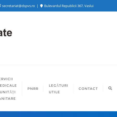
secretariat@dspvs.ro
Bulevardul Republicii 367, Vaslui
ERVICII
EDICALE
LEGĂTURI
PNRR
CONTACT
 UNITĂȚI
UTILE
ANITARE