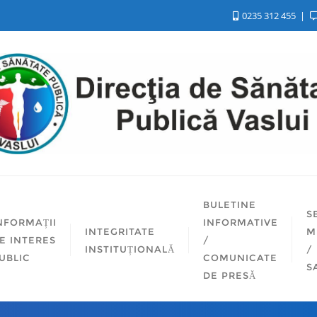
0235 312 455
BULETINE
S
NFORMAȚII
INFORMATIVE
INTEGRITATE
M
E INTERES
/
INSTITUȚIONALĂ
/
UBLIC
COMUNICATE
S
DE PRESĂ