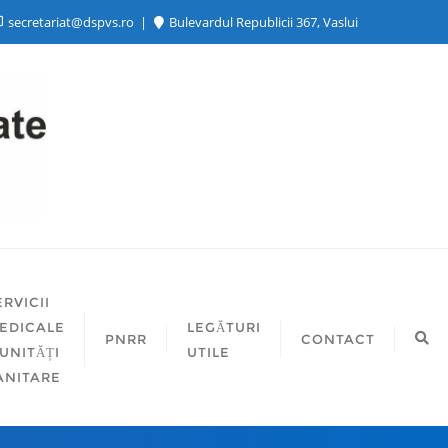
secretariat@dspvs.ro
Bulevardul Republicii 367, Vaslui
ERVICII
EDICALE
LEGĂTURI
PNRR
CONTACT
 UNITĂȚI
UTILE
ANITARE