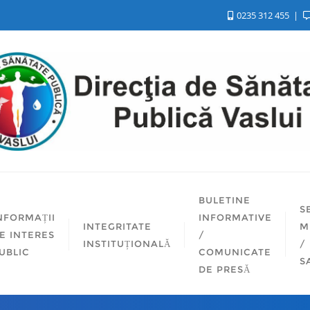
0235 312 455
BULETINE
S
NFORMAȚII
INFORMATIVE
INTEGRITATE
M
E INTERES
/
INSTITUȚIONALĂ
/
UBLIC
COMUNICATE
S
DE PRESĂ