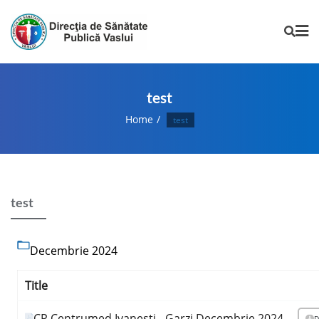
test
Home
test
test
Decembrie 2024
Title
CP Centrumed Ivanesti - Garzi Decembrie 2024
D