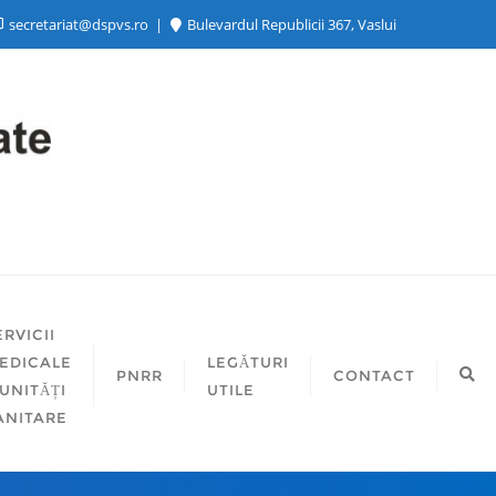
secretariat@dspvs.ro
Bulevardul Republicii 367, Vaslui
ERVICII
EDICALE
LEGĂTURI
PNRR
CONTACT
 UNITĂȚI
UTILE
ANITARE