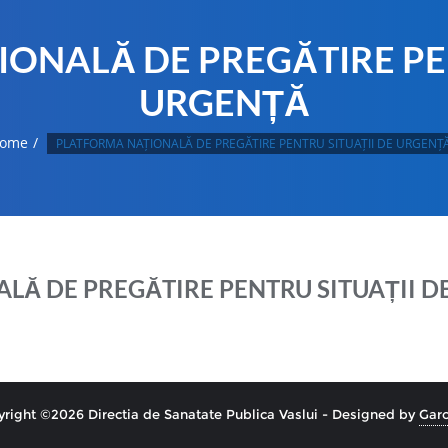
ONALĂ DE PREGĂTIRE PEN
URGENȚĂ
ome
PLATFORMA NAȚIONALĂ DE PREGĂTIRE PENTRU SITUAȚII DE URGENȚ
LĂ DE PREGĂTIRE PENTRU SITUAȚII D
right ©2026 Directia de Sanatate Publica Vaslui - Designed by
Garo