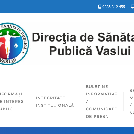
0235 312 455
BULETINE
S
NFORMAȚII
INFORMATIVE
INTEGRITATE
M
E INTERES
/
INSTITUȚIONALĂ
/
UBLIC
COMUNICATE
S
DE PRESĂ