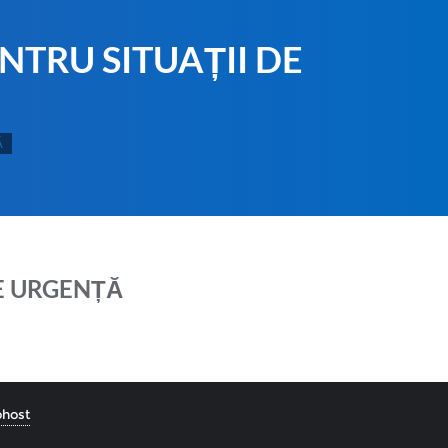
TRU SITUAȚII DE
Ă
E URGENȚĂ
host