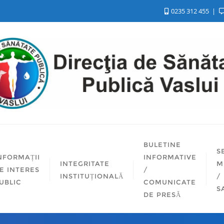
0235 312 455
BULETINE
S
NFORMAȚII
INFORMATIVE
INTEGRITATE
M
E INTERES
/
INSTITUȚIONALĂ
/
UBLIC
COMUNICATE
S
DE PRESĂ