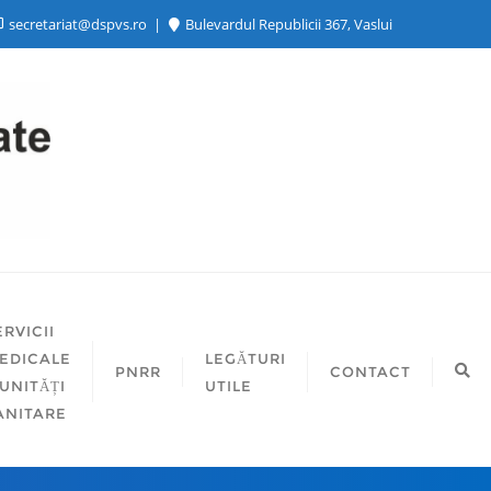
secretariat@dspvs.ro
Bulevardul Republicii 367, Vaslui
ERVICII
EDICALE
LEGĂTURI
PNRR
CONTACT
 UNITĂȚI
UTILE
ANITARE