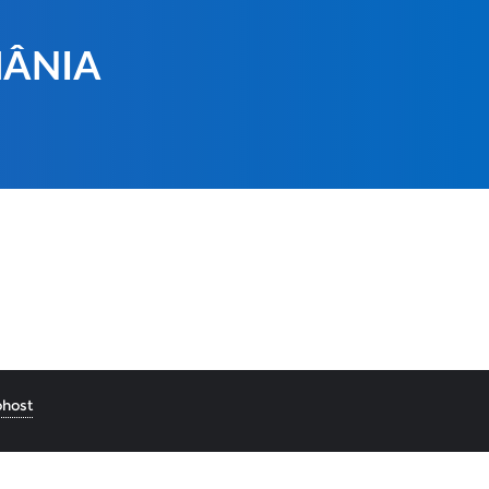
MÂNIA
host