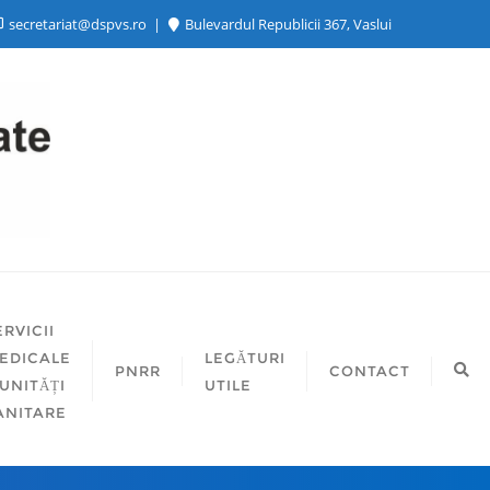
secretariat@dspvs.ro
Bulevardul Republicii 367, Vaslui
ERVICII
EDICALE
LEGĂTURI
PNRR
CONTACT
 UNITĂȚI
UTILE
ANITARE