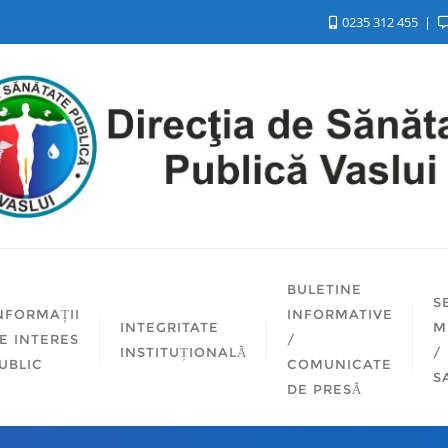
0235 312 455
BULETINE
S
NFORMAȚII
INFORMATIVE
INTEGRITATE
M
E INTERES
/
INSTITUȚIONALĂ
/
UBLIC
COMUNICATE
S
DE PRESĂ