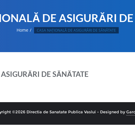
IONALĂ DE ASIGURĂRI DE
Home
CASA NAȚIONALĂ DE ASIGURĂRI DE SĂNĂTATE
 ASIGURĂRI DE SĂNĂTATE
right ©2026 Directia de Sanatate Publica Vaslui - Designed by
Garo