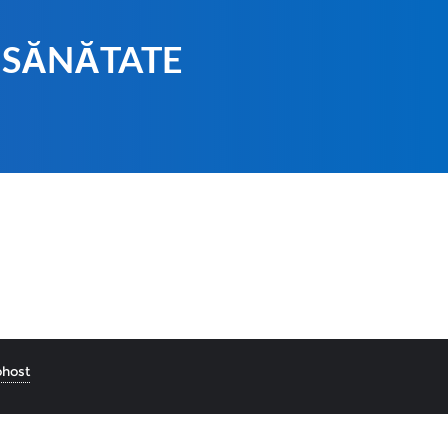
 SĂNĂTATE
host