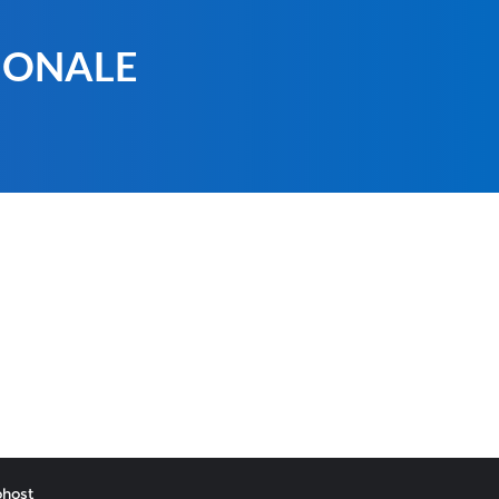
IONALE
host