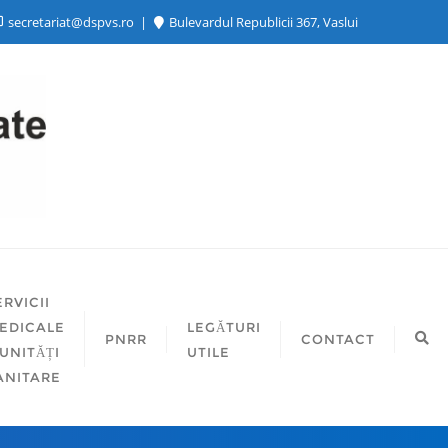
secretariat@dspvs.ro
Bulevardul Republicii 367, Vaslui
ERVICII
EDICALE
LEGĂTURI
PNRR
CONTACT
 UNITĂȚI
UTILE
ANITARE