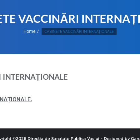
ETE VACCINĂRI INTERNAȚ
Home
CABINETE VACCINĂRI INTERNAȚIONALE
I INTERNAȚIONALE
RNAȚIONALE.
right ©2026 Directia de Sanatate Publica Vaslui - Designed by
Garo