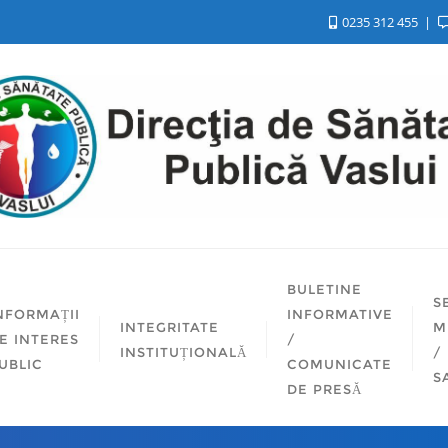
0235 312 455
BULETINE
S
NFORMAȚII
INFORMATIVE
INTEGRITATE
M
E INTERES
/
INSTITUȚIONALĂ
/
UBLIC
COMUNICATE
S
DE PRESĂ