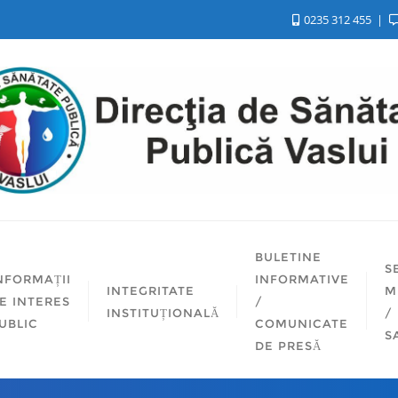
0235 312 455
BULETINE
S
NFORMAȚII
INFORMATIVE
INTEGRITATE
M
E INTERES
/
INSTITUȚIONALĂ
/
UBLIC
COMUNICATE
S
DE PRESĂ