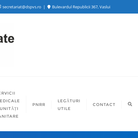
secretariat@dspvs.ro
Bulevardul Republicii 367, Vaslui
ERVICII
EDICALE
LEGĂTURI
PNRR
CONTACT
 UNITĂȚI
UTILE
ANITARE